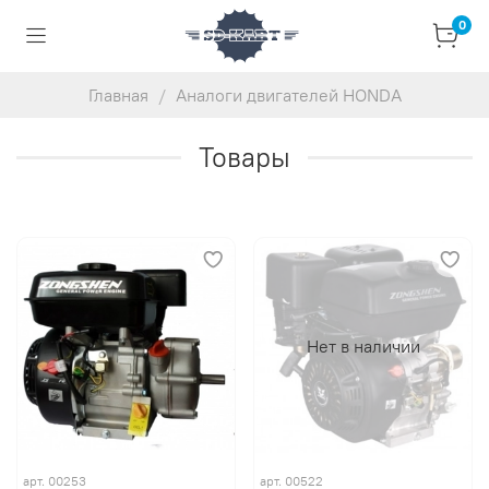
0
Главная
Аналоги двигателей HONDA
Товары
Нет в наличии
арт.
00253
арт.
00522