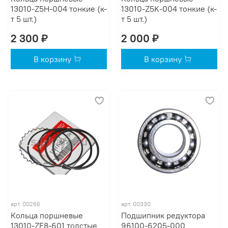
13010-Z5H-004 тонкие (к-
13010-Z5K-004 тонкие (к-
т 5 шт.)
т 5 шт.)
2 300 ₽
2 000 ₽
В корзину
В корзину
арт.
00266
арт.
00330
Кольца поршневые
Подшипник редуктора
13010-ZE8-601 толстые
96100-6205-000