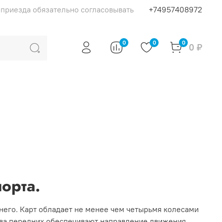
я приезда обязательно согласовывать
+74957408972
0
0
0
0 ₽
порта.
 него. Карт обладает не менее чем четырьмя колесами
два передних обеспечивают направление движения.