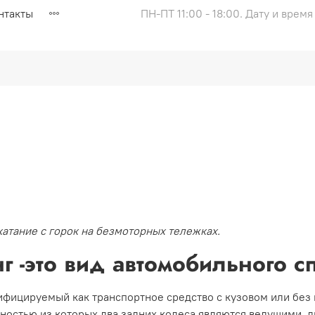
нтакты
ПН-ПТ 11:00 - 18:00. Дату и врем
атание с горок на безмоторных тележках.
г -это вид автомобильного с
сифицируемый как транспортное средство с кузовом или без
ностью из которых два задних колеса являются ведущими, 