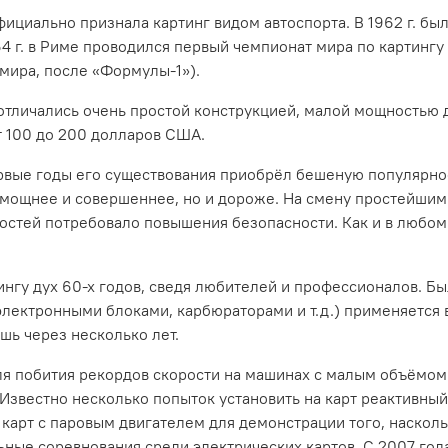
ициально признала картинг видом автоспорта. В 1962 г. бы
4 г. в Риме проводился первый чемпионат мира по картингу
мира, после «Формулы-1»).
 отличались очень простой конструкцией, малой мощностью 
т 100 до 200 долларов США.
вые годы его существования приобрёл бешеную популярность
 мощнее и совершеннее, но и дороже. На смену простейшим
стей потребовало повышения безопасности. Как и в любом 
тингу дух 60-х годов, сведя любителей и профессионалов. 
электронными блоками, карбюраторами и т.д.) применяется в
шь через несколько лет.
ля побития рекордов скорости на машинах с малым объёмом 
звестно несколько попыток установить на карт реактивный
 карт с паровым двигателем для демонстрации того, наскол
льные соревнования среди электрических картов. С 2007 год