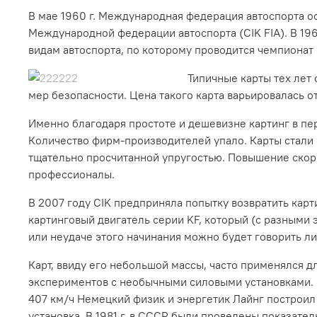
В мае 1960 г. Международная федерация автоспорта оф
Международной федерации автоспорта (CIK FIA). В 196
видам автоспорта, по которому проводится чемпионат 
Типичные карты тех лет
мер безопасности. Цена такого карта варьировалась о
Именно благодаря простоте и дешевизне картинг в пер
Количество фирм-производителей упало. Карты стали
тщательно просчитанной упругостью. Повышение скоро
профессионалы.
В 2007 году CIK предприняла попытку возвратить кар
картинговый двигатель серии KF, который (с разными 
или неудаче этого начинания можно будет говорить ли
Карт, ввиду его небольшой массы, часто применялся д
экспериментов с необычными силовыми установками. И
407 км/ч Немецкий физик и энергетик Лайнг построил
установка. В 1981 г. в СССР были проведены показате