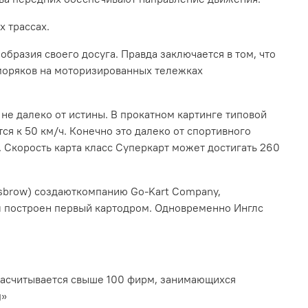
х трассах.
образия своего досуга. Правда заключается в том, что
 моряков на моторизированных тележках
о не далеко от истины. В прокатном картинге типовой
ся к 50 км/ч. Конечно это далеко от спортивного
ч. Скорость карта класс Суперкарт может достигать 260
 Desbrow) создаюткомпанию Go-Kart Company,
ыл построен первый картодром. Одновременно Инглс
и насчитывается свыше 100 фирм, занимающихся
g»