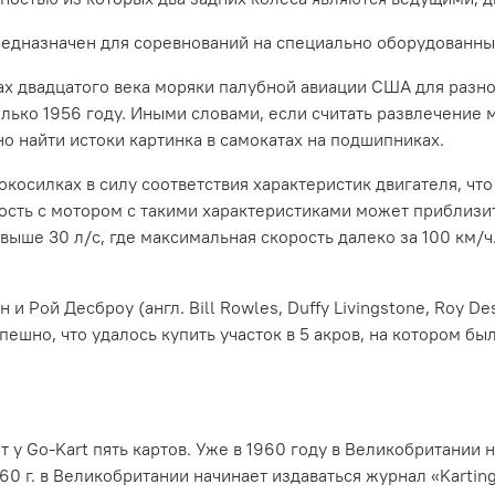
 предназначен для соревнований на специально оборудованны
дах двадцатого века моряки палубной авиации США для разно
лько 1956 году. Иными словами, если считать развлечение
о найти истоки картинка в самокатах на подшипниках.
нокосилках в силу соответствия характеристик двигателя, чт
рость с мотором с такими характеристиками может приблизит
 выше 30 л/с, где максимальная скорость далеко за 100 км/
н и Рой Десброу (англ. Bill Rowles, Duffy Livingstone, Roy
ешно, что удалось купить участок в 5 акров, на котором б
т у Go-Kart пять картов. Уже в 1960 году в Великобритани
0 г. в Великобритании начинает издаваться журнал «Kartin