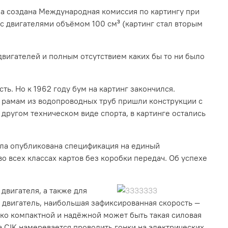
ла создана Международная комиссия по картингу при
 с двигателями объёмом 100 см³ (картинг стал вторым
двигателей и полным отсутствием каких бы то ни было
. Но к 1962 году бум на картинг закончился.
 рамам из водопроводных труб пришли конструкции с
другом техническом виде спорта, в картинге остались
Была опубликована спецификация на единый
о всех классах картов без коробки передач. Об успехе
двигателя, а также для
 двигатель, наибольшая зафиксированная скорость —
ько компактной и надёжной может быть такая силовая
а CIK намеревается проводить гонки на электрических