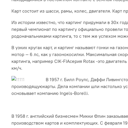
Карт состоит из шасси, рамы, колес, двигателя. Карт
Из истории известно, что картинг придумали в 30х го
первый чемпионат по картингу официально провели то
родоначальниками картинга, то с тем же успехом можн
В узких кругах карт, и картинг называют гонки на газо
мотор — 6 лс, как у газонокосилки. Максимальная ско
картинга, например CIK-FIAсерия Rotax -это двигатель
км/ч.
В 1957 г. Билл Роулс, Даффи Ливингсто
производящуюкарты. Дела компании шли настолько усп
основывает компанию Ingels-Borelli.
В 1958 г. английский бизнесмен Микки Флин заказывае
производством картов и комплектующих. С февраля 196