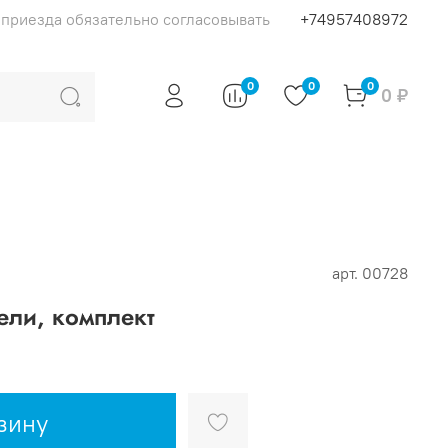
я приезда обязательно согласовывать
+74957408972
0
0
0
0 ₽
арт.
00728
ели, комплект
зину