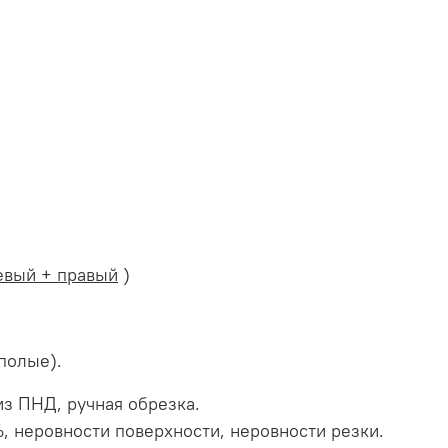
евый + правый
)
 полые).
з ПНД, ручная обрезка.
, неровности поверхности, неровности резки.