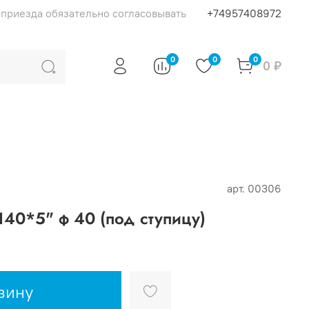
я приезда обязательно согласовывать
+74957408972
0
0
0
0 ₽
арт.
00306
140*5" ф 40 (под ступицу)
зину