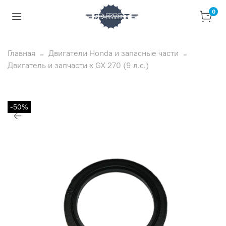
0
Главная
Двигатели Honda и запасные части
Двигатель и запчасти к GX 270 (9 л.с.)
-50%