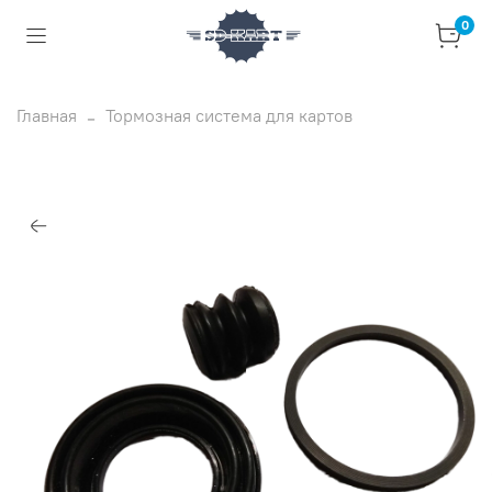
0
Главная
Тормозная система для картов