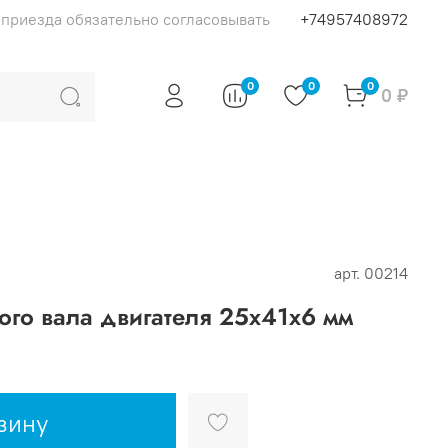
я приезда обязательно согласовывать
+74957408972
0
0
0
0 ₽
арт.
00214
го вала двигателя 25х41х6 мм
зину