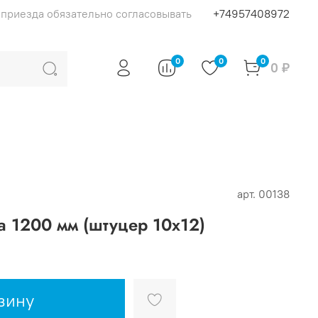
я приезда обязательно согласовывать
+74957408972
0
0
0
0 ₽
арт.
00138
а 1200 мм (штуцер 10х12)
зину