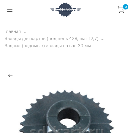
0
Главная
Звезды для картов (под цепь 428, шаг 12,7)
Задние (ведомые) звезды на вал 30 мм