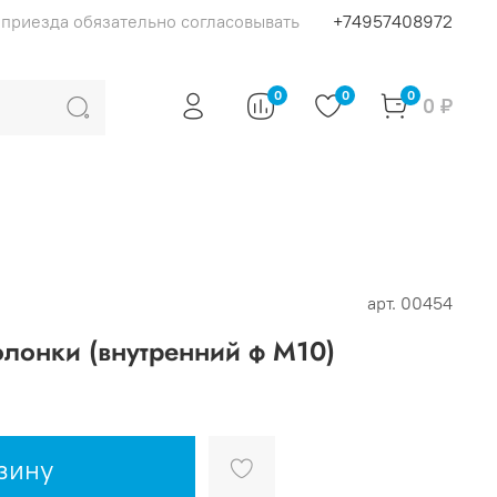
я приезда обязательно согласовывать
+74957408972
0
0
0
0 ₽
арт.
00454
лонки (внутренний ф М10)
зину